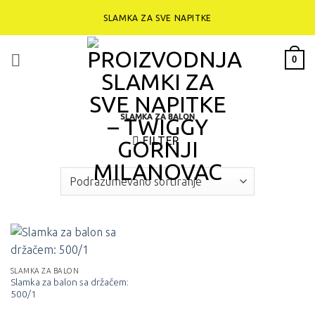
Preskoči
SLAMKA ZA SVE NAPITKE
na
sadržaj
0
SLAMKA ZA BALON
FILTER
SLAMKA ZA BALON
Slamka za balon sa držačem:
500/1