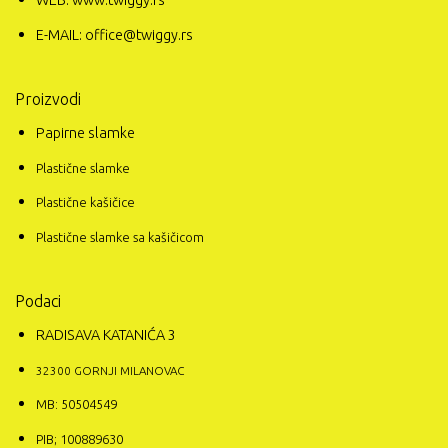
WEB: www.twiggy.rs
E-MAIL: office@twiggy.rs
Proizvodi
Papirne slamke
Plastične slamke
Plastične kašičice
Plastične slamke sa kašičicom
Podaci
RADISAVA KATANIĆA 3
32300 GORNJI MILANOVAC
MB: 50504549
PIB; 100889630