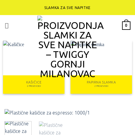
Preskoči
SLAMKA ZA SVE NAPITKE
na
sadržaj
0
KAŠIČICE
PAPIRNA SLAMKA
2 PROIZVODI
2 PROIZVODI